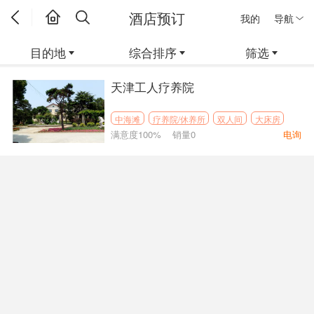
酒店预订
我的
导航
目的地
综合排序
筛选
天津工人疗养院
中海滩
疗养院/休养所
双人间
大床房
满意度100%
销量0
电询
家庭间
三人间